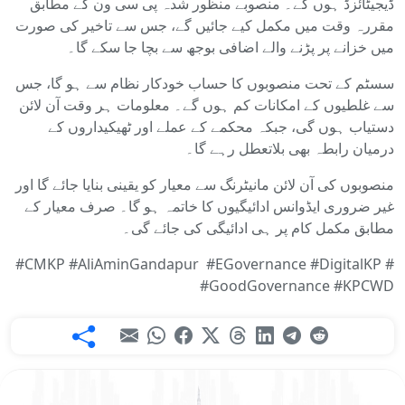
ڈیجیٹائزڈ ہوں گے۔ منصوبے منظور شدہ پی سی ون کے مطابق
مقررہ وقت میں مکمل کیے جائیں گے، جس سے تاخیر کی صورت
میں خزانے پر پڑنے والے اضافی بوجھ سے بچا جا سکے گا۔
سسٹم کے تحت منصوبوں کا حساب خودکار نظام سے ہو گا، جس
سے غلطیوں کے امکانات کم ہوں گے۔ معلومات ہر وقت آن لائن
دستیاب ہوں گی، جبکہ محکمے کے عملے اور ٹھیکیداروں کے
درمیان رابطہ بھی بلاتعطل رہے گا۔
منصوبوں کی آن لائن مانیٹرنگ سے معیار کو یقینی بنایا جائے گا اور
غیر ضروری ایڈوانس ادائیگیوں کا خاتمہ ہو گا۔ صرف معیار کے
مطابق مکمل کام پر ہی ادائیگی کی جائے گی۔
#CMKP #AliAminGandapur #EGovernance #DigitalKP #
#GoodGovernance #KPCWD