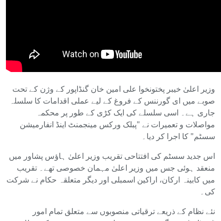
وزیر اعلیٰ خیبر پختونخوا علی امین خان گنڈاپور کے وژن کے تحت
صوبے میں ای گورننس کے فروغ کے لیے عملی اقدامات کا سلسلہ
جاری ہے۔ اسی سلسلے کی ایک کڑی کے طور پر محکمہ
مواصلات و تعمیرات نے "پبلک ورکس مینجمنٹ اینڈ انفارمیشن
سسٹم" کا اجرا کر دیا۔
اس جدید سسٹم کی افتتاحی تقریب وزیر اعلیٰ ہاؤس پشاور میں
منعقد ہوئی جس میں وزیر اعلیٰ مہمان خصوصی تھے۔ تقریب
میں کابینہ ارکان، اراکین اسمبلی اور دیگر متعلقہ حکام نے شرکت
کی۔
نئے نظام کے ذریعے ترقیاتی منصوبوں سے متعلق تمام امور